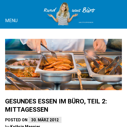
Skip
to
MENU
content
OTTO OFFICE BLOG |
RUND UMS BÜRO
GESUNDES ESSEN IM BÜRO, TEIL 2:
MITTAGESSEN
POSTED ON
30. MÄRZ 2012
by
Kathrin Mannier