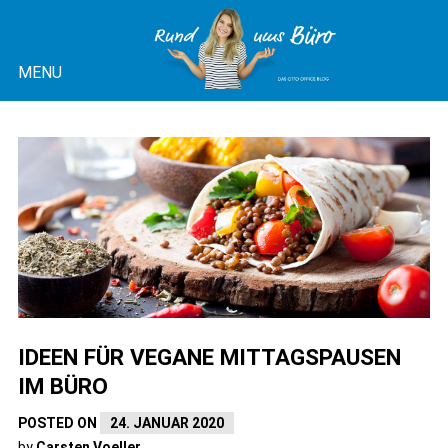
Skip
to
MENU
content
OTTO OFFICE BLOG |
RUND UMS BÜRO
IDEEN FÜR VEGANE MITTAGSPAUSEN
IM BÜRO
POSTED ON
24. JANUAR 2020
by
Carsten Voeller