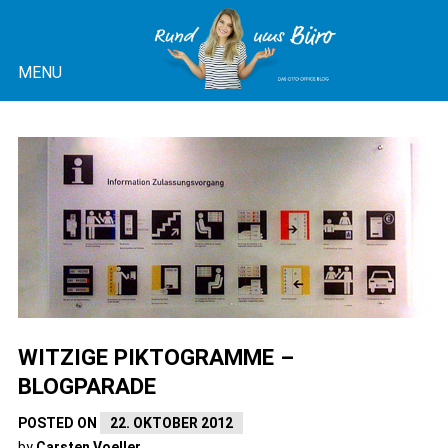
Skip
to
MENU
content
OTTO OFFICE BLOG |
RUND UMS BÜRO
WITZIGE PIKTOGRAMME –
BLOGPARADE
POSTED ON
22. OKTOBER 2012
by
Carsten Voeller