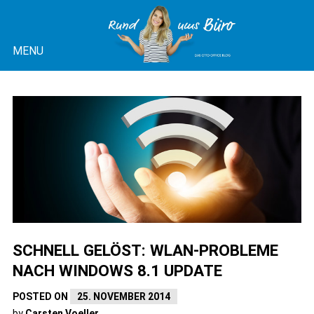
Skip
to
MENU
content
OTTO OFFICE BLOG |
RUND UMS BÜRO
SCHNELL GELÖST: WLAN-PROBLEME
NACH WINDOWS 8.1 UPDATE
POSTED ON
25. NOVEMBER 2014
by
Carsten Voeller