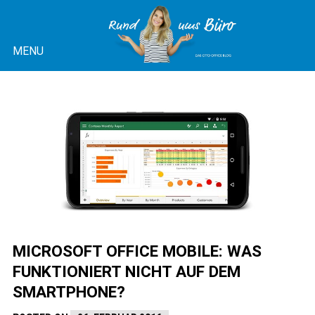
Skip
to
MENU
content
OTTO OFFICE BLOG |
RUND UMS BÜRO
MICROSOFT OFFICE MOBILE: WAS
FUNKTIONIERT NICHT AUF DEM
SMARTPHONE?