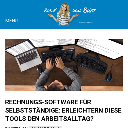
Skip
to
MENU
content
OTTO OFFICE BLOG |
RUND UMS BÜRO
RECHNUNGS-SOFTWARE FÜR
SELBSTSTÄNDIGE: ERLEICHTERN DIESE
TOOLS DEN ARBEITSALLTAG?