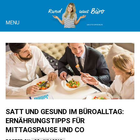
Skip
to
MENU
content
OTTO OFFICE BLOG |
RUND UMS BÜRO
SATT UND GESUND IM BÜROALLTAG:
ERNÄHRUNGSTIPPS FÜR
MITTAGSPAUSE UND CO