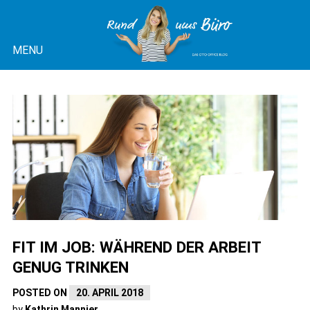
Skip
to
MENU
content
OTTO OFFICE BLOG |
RUND UMS BÜRO
FIT IM JOB: WÄHREND DER ARBEIT
GENUG TRINKEN
POSTED ON
20. APRIL 2018
by
Kathrin Mannier