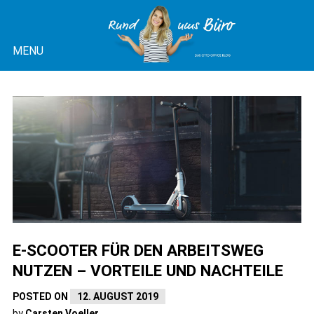
Skip
to
MENU
content
OTTO OFFICE BLOG |
RUND UMS BÜRO
E-SCOOTER FÜR DEN ARBEITSWEG
NUTZEN – VORTEILE UND NACHTEILE
POSTED ON
12. AUGUST 2019
by
Carsten Voeller