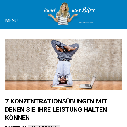
Skip
to
MENU
content
OTTO OFFICE BLOG |
RUND UMS BÜRO
7 KONZENTRATIONSÜBUNGEN MIT
DENEN SIE IHRE LEISTUNG HALTEN
KÖNNEN