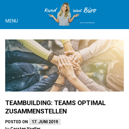
Skip
to
MENU
content
OTTO OFFICE BLOG |
RUND UMS BÜRO
TEAMBUILDING: TEAMS OPTIMAL
ZUSAMMENSTELLEN
POSTED ON
17. JUNI 2019
by
Carsten Voeller