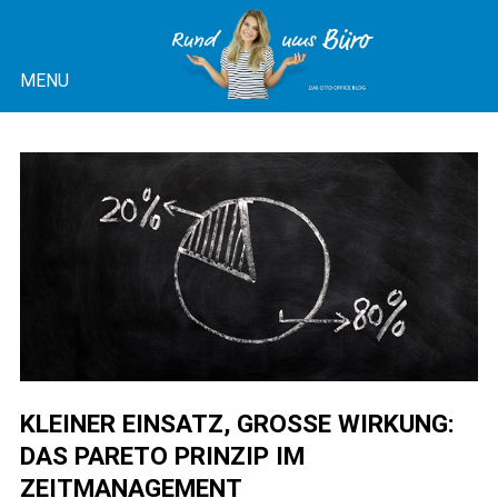
Skip
to
MENU
content
OTTO OFFICE BLOG |
RUND UMS BÜRO
KLEINER EINSATZ, GROSSE WIRKUNG: D
AS PARETO PRINZIP IM Z
EITMANAGEMENT