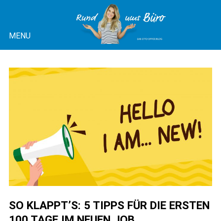
Skip
to
MENU
content
OTTO OFFICE BLOG |
RUND UMS BÜRO
SO KLAPPT’S: 5 TIPPS FÜR DIE ERSTEN
100 TAGE IM NEUEN JOB