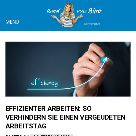
Skip
to
MENU
content
OTTO OFFICE BLOG |
RUND UMS BÜRO
EFFIZIENTER ARBEITEN: SO
VERHINDERN SIE EINEN VERGEUDETEN
ARBEITSTAG