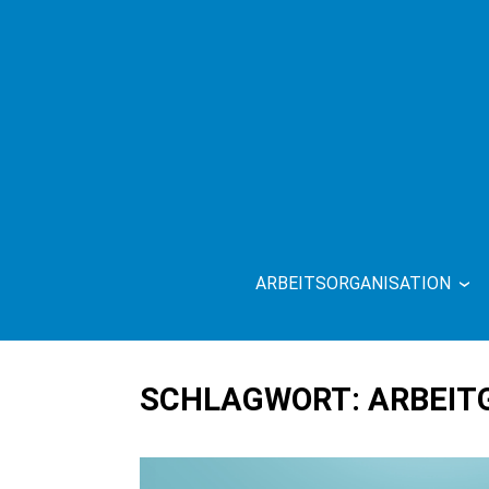
Skip
to
content
ARBEITSORGANISATION
OTTO O
SCHLAGWORT:
ARBEIT