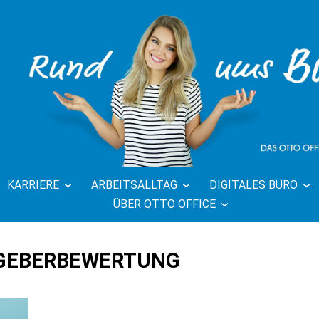
KARRIERE
ARBEITSALLTAG
DIGITALES BÜRO
FFICE BLOG 
ÜBER OTTO OFFICE
BÜRO
GEBERBEWERTUNG