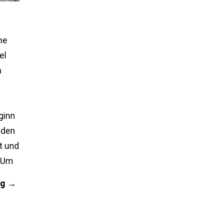
ne
el
n
ginn
 den
t und
. Um
Azubireise
ng
→
Karlsruhe