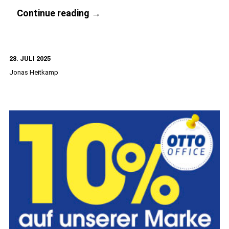
Umgang
Continue reading
→
mit
beruflichen
28. JULI 2025
Rückschlägen
Jonas Heitkamp