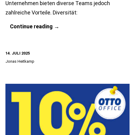
Unternehmen bieten diverse Teams jedoch
zahlreiche Vorteile. Diversität:
Diversität
Continue reading
→
am
Arbeitsplatz
14. JULI 2025
–
Jonas Heitkamp
Beispiele
&
Vorteile