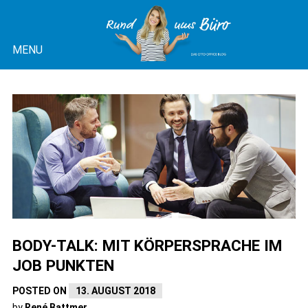
Skip
to
MENU
content
OTTO OFFICE BLOG |
RUND UMS BÜRO
BODY-TALK: MIT KÖRPERSPRACHE IM
JOB PUNKTEN
POSTED ON
13. AUGUST 2018
by
René Battmer