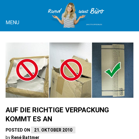
Skip
to
MENU
content
OTTO OFFICE BLOG |
RUND UMS BÜRO
AUF DIE RICHTIGE VERPACKUNG
KOMMT ES AN
POSTED ON
21. OKTOBER 2010
by
René Battmer