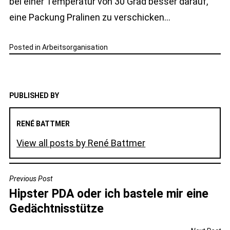
bei einer Temperatur von 30 Grad besser darauf,
eine Packung Pralinen zu verschicken…
Posted in
Arbeitsorganisation
PUBLISHED BY
RENÉ BATTMER
View all posts by René Battmer
BEITRAGSNAVIGATION
Previous Post
Hipster PDA oder ich bastele mir eine
Gedächtnisstütze