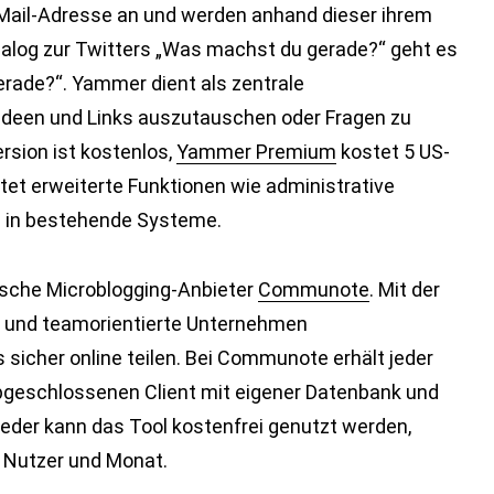
-Mail-Adresse an und werden anhand dieser ihrem
log zur Twitters „Was machst du gerade?“ geht es
erade?“. Yammer dient als zentrale
 Ideen und Links auszutauschen oder Fragen zu
rsion ist kostenlos,
Yammer Premium
kostet 5 US-
etet erweiterte Funktionen wie administrative
n in bestehende Systeme.
tsche Microblogging-Anbieter
Communote
. Mit der
 und teamorientierte Unternehmen
icher online teilen. Bei Communote erhält jeder
abgeschlossenen Client mit eigener Datenbank und
ieder kann das Tool kostenfrei genutzt werden,
o Nutzer und Monat.