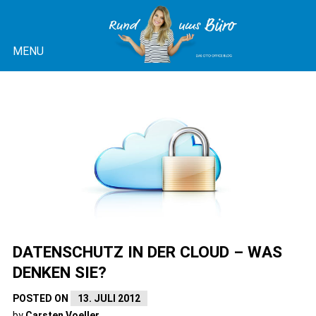
Skip
to
MENU
content
OTTO OFFICE BLOG |
RUND UMS BÜRO
DATENSCHUTZ IN DER CLOUD – WAS
DENKEN SIE?
POSTED ON
13. JULI 2012
by
Carsten Voeller