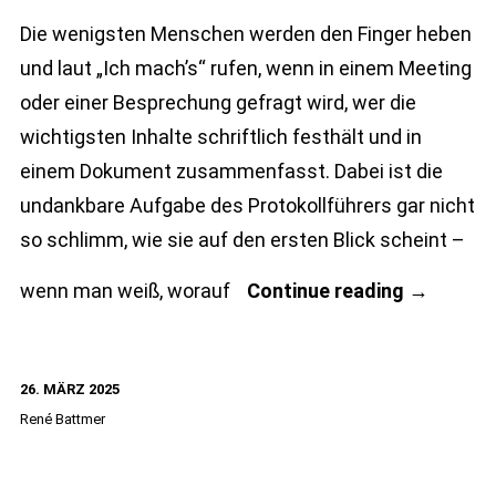
Die wenigsten Menschen werden den Finger heben
und laut „Ich mach’s“ rufen, wenn in einem Meeting
oder einer Besprechung gefragt wird, wer die
wichtigsten Inhalte schriftlich festhält und in
einem Dokument zusammenfasst. Dabei ist die
undankbare Aufgabe des Protokollführers gar nicht
so schlimm, wie sie auf den ersten Blick scheint –
Protokoll
wenn man weiß, worauf
Continue reading
→
schreiben
So
26. MÄRZ 2025
gelingt
René Battmer
die
schriftlic
Zusamme