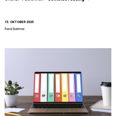
diesen
Büroaufgaben
15. OKTOBER 2025
hilft
René Battmer
KI
wirklich