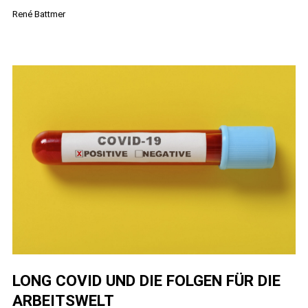
René Battmer
gelingt
die
digitale
Ablage
LONG COVID UND DIE FOLGEN FÜR DIE
ARBEITSWELT