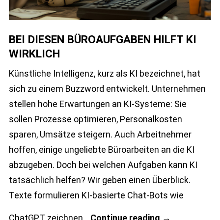
BEI DIESEN BÜROAUFGABEN HILFT KI
WIRKLICH
Künstliche Intelligenz, kurz als KI bezeichnet, hat
sich zu einem Buzzword entwickelt. Unternehmen
stellen hohe Erwartungen an KI-Systeme: Sie
sollen Prozesse optimieren, Personalkosten
sparen, Umsätze steigern. Auch Arbeitnehmer
hoffen, einige ungeliebte Büroarbeiten an die KI
abzugeben. Doch bei welchen Aufgaben kann KI
tatsächlich helfen? Wir geben einen Überblick.
Texte formulieren KI-basierte Chat-Bots wie
Bei
ChatGPT zeichnen
Continue reading
→