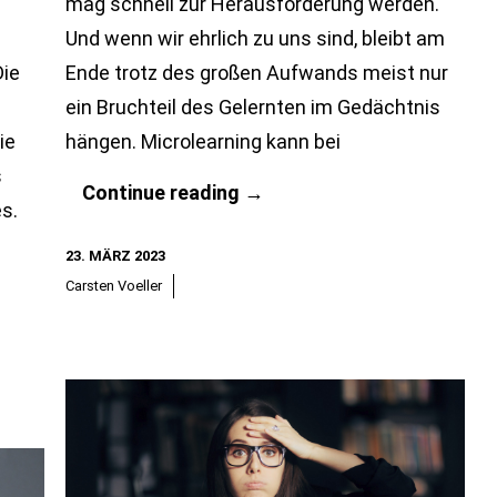
mag schnell zur Herausforderung werden.
Und wenn wir ehrlich zu uns sind, bleibt am
Die
Ende trotz des großen Aufwands meist nur
ein Bruchteil des Gelernten im Gedächtnis
ie
hängen. Microlearning kann bei
s
Microlearning
Continue reading
→
s.
–
23. MÄRZ 2023
wie
Carsten Voeller
man
Wissen
in
kleinen
Häppchen
aufnimmt