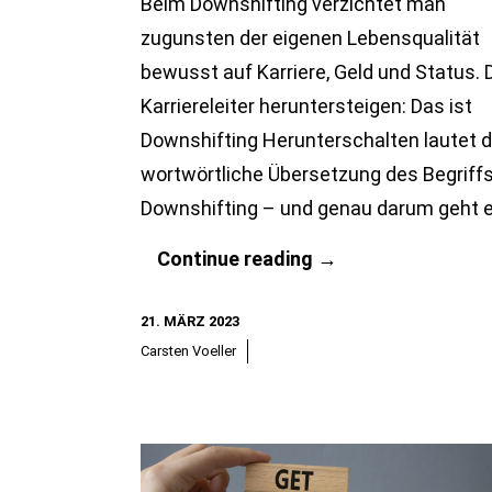
Beim Downshifting verzichtet man
zugunsten der eigenen Lebensqualität
bewusst auf Karriere, Geld und Status. 
Karriereleiter heruntersteigen: Das ist
Downshifting Herunterschalten lautet d
wortwörtliche Übersetzung des Begriff
Downshifting – und genau darum geht e
Downshifting
Continue reading
→
–
21. MÄRZ 2023
beruflich
Carsten Voeller
einen
Gang
herunterschalten