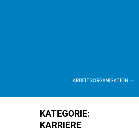
Skip
to
content
ARBEITSORGANISATION
OTTO O
KATEGORIE:
KARRIERE