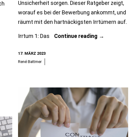
Unsicherheit sorgen. Dieser Ratgeber zeigt,
ch
worauf es bei der Bewerbung ankommt, und
räumt mit den hartnäckigsten Irrtümern auf.
Jobsuche:
Irrtum 1: Das
Continue reading
→
Das
17. MÄRZ 2023
sind
René Battmer
die
zehn
größten
Irrtümer
von
Bewerbern