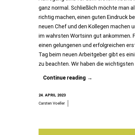
ganz normal. Schließlich möchte man al
richtig machen, einen guten Eindruck b
neuen Chef und den Kollegen machen 
im wahrsten Wortsinn gut ankommen. F
einen gelungenen und erfolgreichen ers
Tag beim neuen Arbeitgeber gibt es ein
zu beachten. Wir haben die wichtigsten
Der
Continue reading
→
gute
24. APRIL 2023
erste
Carsten Voeller
Eindruck
–
am
ersten