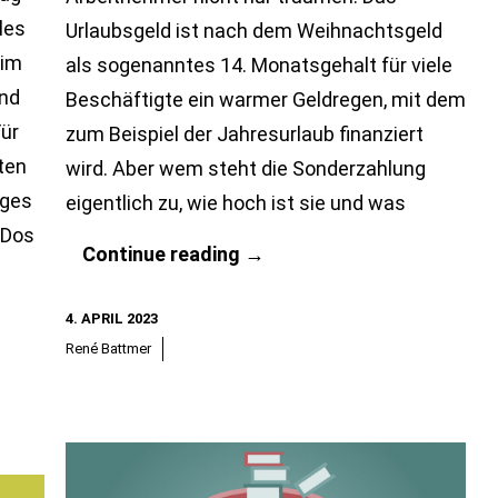
les
Urlaubsgeld ist nach dem Weihnachtsgeld
eim
als sogenanntes 14. Monatsgehalt für viele
und
Beschäftigte ein warmer Geldregen, mit dem
ür
zum Beispiel der Jahresurlaub finanziert
ten
wird. Aber wem steht die Sonderzahlung
iges
eigentlich zu, wie hoch ist sie und was
 Dos
Urlaubsgeld:
Continue reading
→
Wer
4. APRIL 2023
erhält
René Battmer
die
Sonderzahlung?